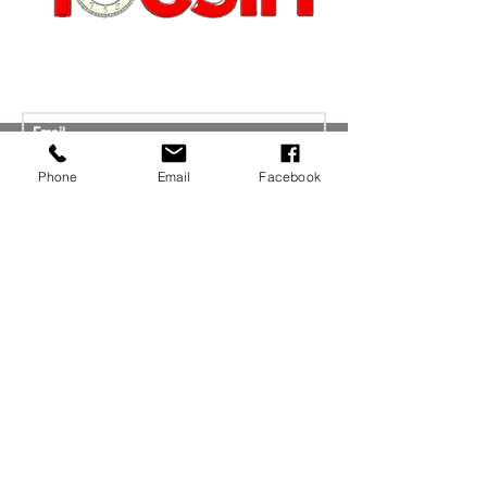
JOIN OUR MAILING LIST
JOIN NOW
Phone
Email
Facebook
MENU
© 2025 TOCSIN MAGAZINE|ALL RIGHTS
RESERVED
Address: P.O. Box 64527 Rochester, NY