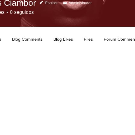
 Ciambor
Escritor
Administrador
es
0
seguidos
s
Blog Comments
Blog Likes
Files
Forum Commen