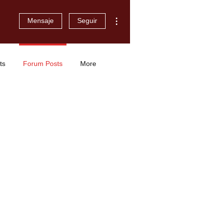
Más acciones
Mensaje
Seguir
ts
Forum Posts
More