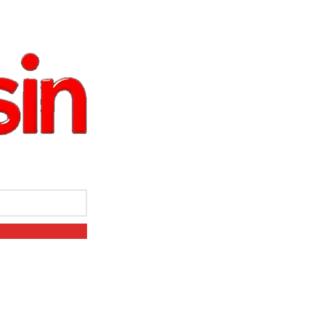
MENU
ALL ARTICLES
BREAKING NEWS
G LIST
POLITICS
MEMBERS
SHOP
CREATEATHON