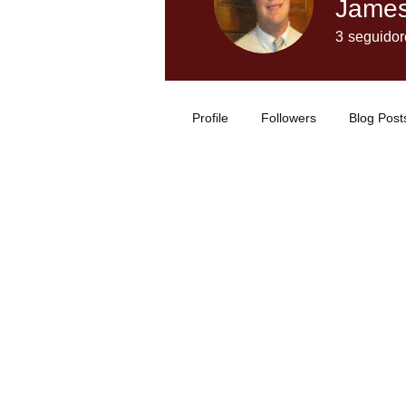
James
3
seguidor
Profile
Followers
Blog Post